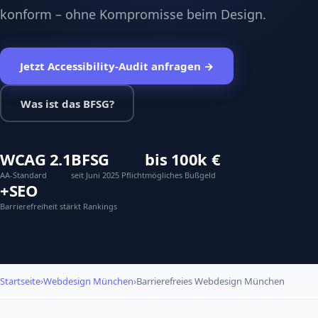
konform – ohne Kompromisse beim Design.
Jetzt Accessibility-Audit anfragen →
Was ist das BFSG?
WCAG 2.1
BFSG
bis 100k €
AA-Standard
seit Juni 2025 Pflicht
mögliches Bußgeld
+SEO
Barrierefreiheit stärkt Rankings
Startseite
›
Webdesign München
›
Barrierefreies Webdesign München