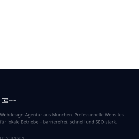
Webdesign München ansehen
WCAG 2.1 AA · BFSG-KONFORM · MADE IN
MÜNCHEN
Webdesign-Agentur aus München. Professionelle Websites
für lokale Betriebe – barrierefrei, schnell und SEO-stark.
LEISTUNGEN